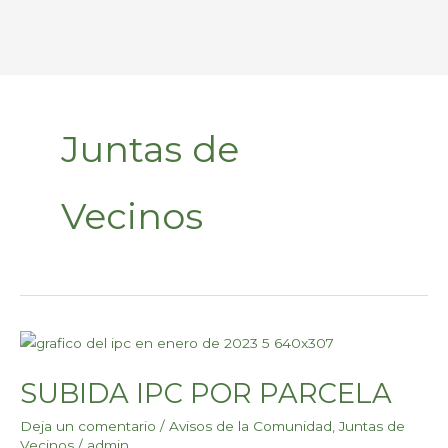
Ir
al
contenido
Juntas de
Vecinos
SUBIDA
IPC
SUBIDA IPC POR PARCELA
POR
PARCELA
Deja un comentario
/
Avisos de la Comunidad
,
Juntas de
Vecinos
/
admin